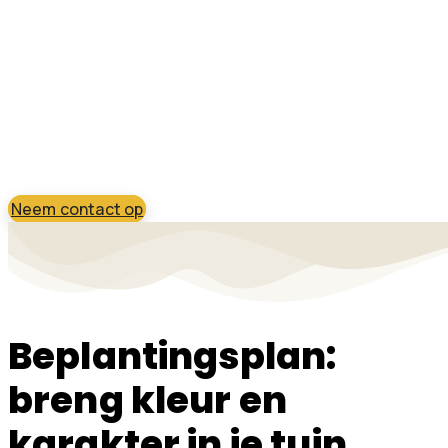
Een tuin komt pas echt tot leven met de
juiste beplanting. Planten brengen sfeer,
kleur en dynamiek. Ze zorgen voor
afwisseling door de seizoenen heen én
geven jouw tuin karakter. Een goed
beplantingsplan maakt het verschil tussen
her en der wat groen en een tuin die af is.
Neem contact op
Beplantingsplan:
breng kleur en
karakter in je tuin